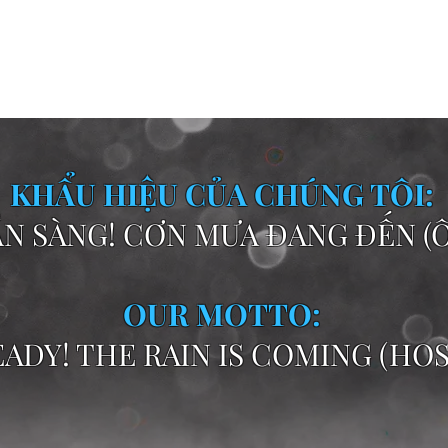
KHẨU HIỆU CỦA CHÚNG TÔI:
N SÀNG! CƠN MƯA ĐANG ĐẾN (ÔS
OUR MOTTO:
ADY! THE RAIN IS COMING (HOSE