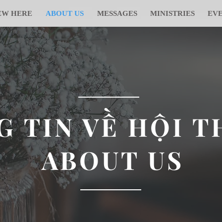
EW HERE
ABOUT US
MESSAGES
MINISTRIES
EV
 TIN VỀ HỘI T
ABOUT US