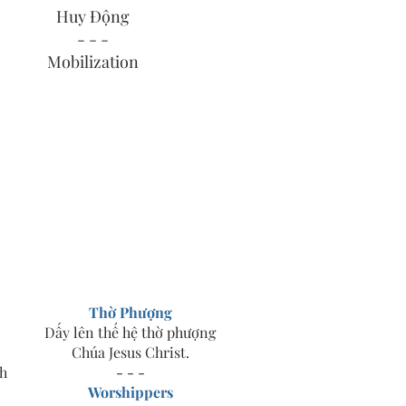
Huy Động
- - -
Mobilization
Thờ Phượng
Dấy lên thế hệ thờ phượng
Chúa Jesus Christ.
nh
- - -
Worshippers