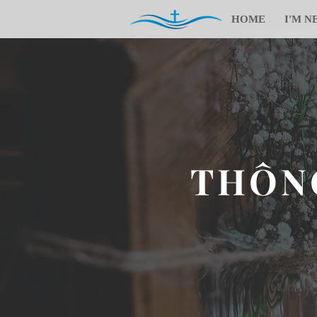
HOME
I'M N
THÔNG