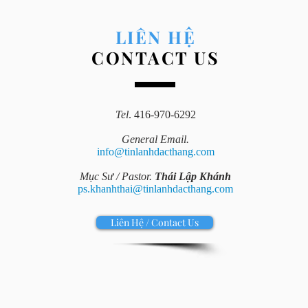
LIÊN HỆ
CONTACT US
Tel
. 416-970-6292
General Email.
info@tinlanhdacthang.com
Mục Sư / Pastor.
Thái Lập Khánh
ps.khanhthai@tinlanhdacthang.com
Liên Hệ / Contact Us