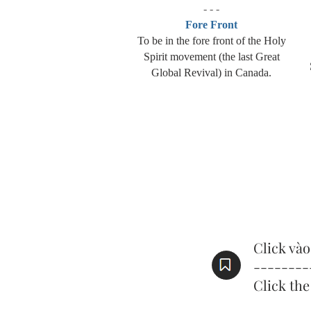
- - -
Fore Front
To be in the fore front of the Holy
Spirit movement (the last Great
Global Revival) in Canada.
Click và
--------
Click the