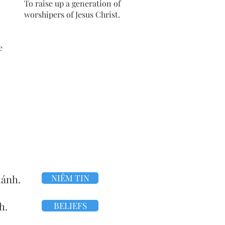
To raise up a generation of
worshipers of Jesus Christ.
e
hánh.
NIỀM TIN
h.
BELIEFS