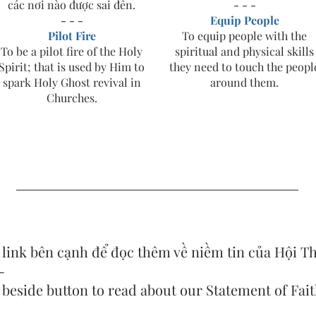
các nơi nào được sai đến.
- - -
- - -
Equip People
Pilot Fire
To equip people with the
To be a pilot fire of the Holy
spiritual and physical skills
Spirit; that is used by Him to
they need to touch the peopl
spark Holy Ghost revival in
around them.
Churches.
o link bên cạnh để đọc thêm về niềm tin của Hội T
-
 beside button to read about our Statement of Fait