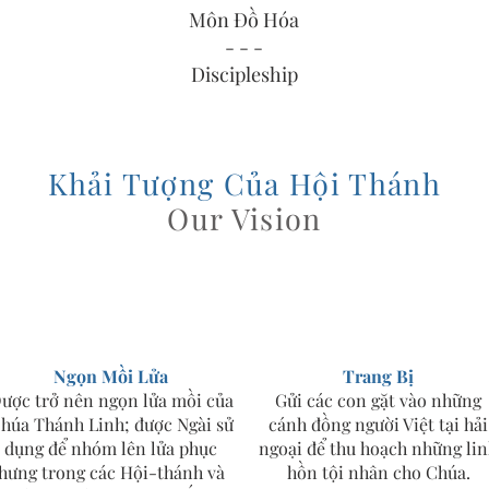
Môn Đồ Hóa
- - -
Discipleship
Khải Tượng Của Hội Thánh
Our Vision
Ngọn Mồi Lửa
Trang Bị
ược trở nên ngọn lửa mồi của
Gửi các con gặt vào những
húa Thánh Linh; được Ngài sử
cánh đồng người Việt tại hải
dụng để nhóm lên lửa phục
ngoại để thu hoạch những li
hưng trong các Hội-thánh và
hồn tội nhân cho Chúa.