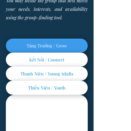
You may locate the group that best meets
your needs, interests, and availability
using the group-finding tool.
Tăng Trưởng / Grow
Kết Nối / Connect
Thanh Niên / Young Adults
Thiếu Niên / Youth