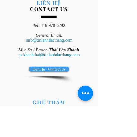
LIÊN HỆ
CONTACT US
Tel
.
416-970-6292
General Email.
info@tinlanhdacthang.com
Mục Sư / Pastor.
Thái Lập Khánh
ps.khanhthai@tinlanhdacthang.com
Liên Hệ / Contact Us
GHÉ THĂM
VISIT US
Địa Chỉ / Address.
3194 Weston Road, North York,
ON, Canada M9M 2T6