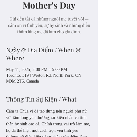
Mother's Day
Gửi đến tất cả những người mẹ tuyệt vời —
cảm ơn vì tình yêu, sự hy sinh và những điều
thầm lặng mẹ đã làm cho gia đình.
Ngày & Địa Điểm / When &
Where
May 11, 2025, 2:00 PM – 5:00 PM
Toronto, 3194 Weston Rd, North York, ON
M9M 2T6, Canada
Thông Tin Sự Kiện / What
Cảm tạ Chúa vì đã tạo dựng nên người phụ nữ 
với tấm lòng yêu thương, sự kiên nhẫn và tinh 
thần hy sinh cao cả. Chính trong vai trò làm mẹ, 
họ đã thể hiện một cách trọn vẹn tình yêu 
thương vô điều kiện và sự chăm sóc thầm lặng 